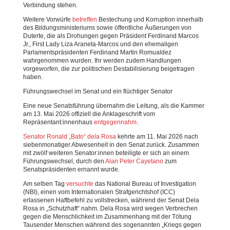
Verbindung stehen.
Weitere Vorwürfe
betreffen
Bestechung und Korruption innerhalb
des Bildungsministeriums sowie öffentliche Äußerungen von
Duterte, die als Drohungen gegen Präsident Ferdinand Marcos
Jr., First Lady Liza Araneta-Marcos und den ehemaligen
Parlamentspräsidenten Ferdinand Martin Romualdez
wahrgenommen wurden. Ihr werden zudem Handlungen
vorgeworfen, die zur politischen Destabilisierung beigetragen
haben.
Führungswechsel im Senat und ein flüchtiger Senator
Eine neue Senatsführung übernahm die Leitung, als die Kammer
am 13. Mai 2026 offiziell die Anklageschrift vom
Repräsentant:innenhaus
entgegennahm
.
Senator Ronald „Bato“ dela Rosa
kehrte am 11. Mai 2026 nach
siebenmonatiger Abwesenheit in den Senat zurück. Zusammen
mit zwölf weiteren Senator:innen beteiligte er sich an einem
Führungswechsel, durch den
Alan Peter Cayetano
zum
Senatspräsidenten ernannt wurde.
Am selben Tag
versuchte
das National Bureau of Investigation
(NBI), einen vom Internationalen Strafgerichtshof (ICC)
erlassenen Haftbefehl zu vollstrecken, während der Senat Dela
Rosa in „Schutzhaft“ nahm. Dela Rosa wird wegen Verbrechen
gegen die Menschlichkeit im Zusammenhang mit der Tötung
Tausender Menschen während des sogenannten „Kriegs gegen