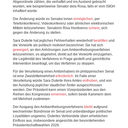
Abgeordnete zählen, die verhaftet und ins Ausland gebracht
wurden, wie beispielsweise Senator dela Rosa, falls er vom IStGH
inhaftiert würde.
Die Änderung würde es Senator:innen
ermöglichen
, per
Telefonkonferenz, Videokonferenz oder ähnlichen elektronischen
Mitteln teilzunehmen. Senatorin Risa Hontiveros
schwor
, sich
gegen die Änderung zu stellen.
Sara Duterte hat jegliches Fehlverhalten wiederholt
bestritten
und
die Vorwürfe als politisch motiviert bezeichnet. Sie hat sich
geweigert
, an den Anhörungen zum Amtsenthebungsverfahren
teilzunehmen, es abgelehnt, direkt auf die Vorwürfe einzugehen,
die Legitimität des Verfahrens in Frage gestellt und gerichtliche
Intervention beantragt, um das Verfahren zu stoppen.
Für die Verurteilung eines Amtsinhabers im philippinischen Senat
ist eine Zweidrittelmehrheit
erforderlich
. Im Falle einer
Verurteilung würde Sara Duterte ihres Amtes
enthoben
, und von
der Ausübung jeglicher staatlicher Ämter ausgeschlossen
werden. Der Präsident kann einen Vizepräsidenten aus den
Reihen des Kongresses
ernennen
, sofern beide Kammern dem
mit Mehrheit zustimmen.
Der Ausgang des Amtsenthebungsverfahrens
bleibt
aufgrund
wechselnder Bündnisse im Senat und unbeständiger politischer
Loyalitäten ungewiss. Dutertes Verbündete üben erheblichen
Einfluss aus, insbesondere angesichts der bevorstehenden
Präsidentschaftswahlen 2028.