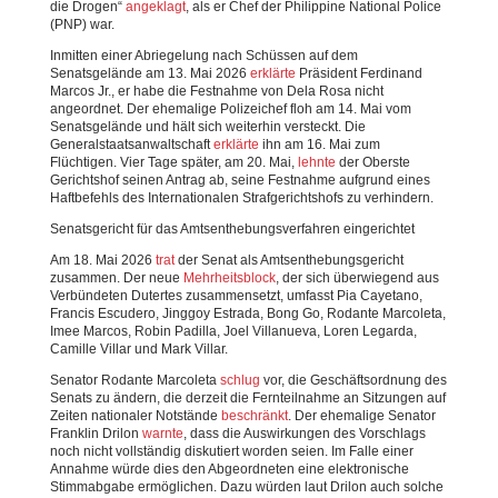
die Drogen“
angeklagt
, als er Chef der Philippine National Police
(PNP) war.
Inmitten einer Abriegelung nach Schüssen auf dem
Senatsgelände am 13. Mai 2026
erklärte
Präsident Ferdinand
Marcos Jr., er habe die Festnahme von Dela Rosa nicht
angeordnet. Der ehemalige Polizeichef floh am 14. Mai vom
Senatsgelände und hält sich weiterhin versteckt. Die
Generalstaatsanwaltschaft
erklärte
ihn am 16. Mai zum
Flüchtigen. Vier Tage später, am 20. Mai,
lehnte
der Oberste
Gerichtshof seinen Antrag ab, seine Festnahme aufgrund eines
Haftbefehls des Internationalen Strafgerichtshofs zu verhindern.
Senatsgericht für das Amtsenthebungsverfahren eingerichtet
Am 18. Mai 2026
trat
der Senat als Amtsenthebungsgericht
zusammen. Der neue
Mehrheitsblock
, der sich überwiegend aus
Verbündeten Dutertes zusammensetzt, umfasst Pia Cayetano,
Francis Escudero, Jinggoy Estrada, Bong Go, Rodante Marcoleta,
Imee Marcos, Robin Padilla, Joel Villanueva, Loren Legarda,
Camille Villar und Mark Villar.
Senator Rodante Marcoleta
schlug
vor, die Geschäftsordnung des
Senats zu ändern, die derzeit die Fernteilnahme an Sitzungen auf
Zeiten nationaler Notstände
beschränkt
. Der ehemalige Senator
Franklin Drilon
warnte
, dass die Auswirkungen des Vorschlags
noch nicht vollständig diskutiert worden seien. Im Falle einer
Annahme würde dies den Abgeordneten eine elektronische
Stimmabgabe ermöglichen. Dazu würden laut Drilon auch solche