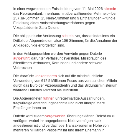
In einer wegweisenden Entscheidung vom 11. Mai 2026
stimmte
das Repräsentant:innenhaus mit überwältigender Mehrheit – bei
257 Ja-Stimmen, 25 Nein-Stimmen und 9 Enthaltungen – für die
Einleitung eines Amtsenthebungsverfahrens gegen
Vizepräsidentin Sara Duterte.
Die philippinische Verfassung
schreibt
vor, dass mindestens ein
Drittel der Abgeordneten, also 106 Stimmen, für die Annahme der
Anklagepunkte erforderlich sind.
In den Anklagepunkten werden Vorwürfe gegen Duterte
aufgeführt
, darunter Verfassungsverstöße, Missbrauch des
öffentlichen Vertrauens, Korruption und andere schwere
Verbrechen.
Die Vorwürfe
konzentrieren
sich auf die missbräuchliche
Verwendung von 612,5 Millionen Pesos aus vertraulichen Mitteln
durch das Büro der Vizepräsidentin und das Bildungsministerium
während Dutertes Amtszeit als Ministerin.
Die Abgeordneten
führten
unregelmäßige Auszahlungen,
fragwürdige Abrechnungsberichte und nicht überprüfbare
Empfänger:innen an.
Duterte wird zudem
vorgeworfen
, über ungeklärten Reichtum zu
verfügen, wobei ihr angegebenes Nettovermögen stark
angestiegen ist und verdächtige Transaktionen in Höhe von
mehreren Milliarden Pesos mit ihr und ihrem Ehemann in