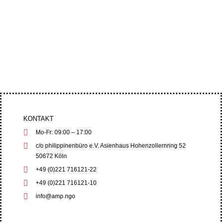
Abgeordnete und Menschenrechtsorganisationen
drängten auf strenge Menschenrechts- und
Umweltschutzgarantien, während die...
KONTAKT
Mo-Fr: 09:00 – 17:00
c/o philippinenbüro e.V. Asienhaus Hohenzollernring 52
50672 Köln
+49 (0)221 716121-22
+49 (0)221 716121-10
info@amp.ngo