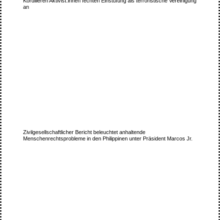
Kordilleren Aktivist:innen fechten Einstufung als terroristische Vereinigung
an
Zivilgesellschaftlicher Bericht beleuchtet anhaltende
Menschenrechtsprobleme in den Philippinen unter Präsident Marcos Jr.