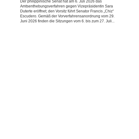
Der philippinische Senat hat am 6. Juli 2026 das
Amtsenthebungsverfahren gegen Vizepräsidentin Sara
Duterte eröffnet; den Vorsitz führt Senator Francis „Chiz“
Escudero. Gemäß der Vorverfahrensanordnung vom 29.
Juni 2026 finden die Sitzungen vom 6. bis zum 27. Juli...