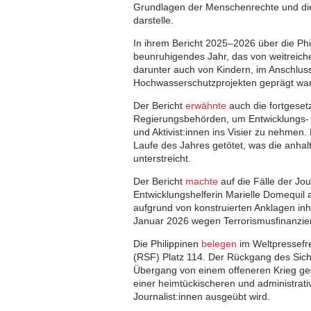
Grundlagen der Menschenrechte und die
darstelle.
In ihrem Bericht 2025–2026 über die Ph
beunruhigendes Jahr, das von weitreich
darunter auch von Kindern, im Anschlus
Hochwasserschutzprojekten geprägt war
Der Bericht
erwähnte
auch die fortgeset
Regierungsbehörden, um Entwicklungs- u
und Aktivist:innen ins Visier zu nehmen.
Laufe des Jahres getötet, was die anhal
unterstreicht.
Der Bericht
machte
auf die Fälle der Jo
Entwicklungshelferin Marielle Domequil 
aufgrund von konstruierten Anklagen in
Januar 2026 wegen Terrorismusfinanzieru
Die Philippinen
belegen
im Weltpressefr
(RSF) Platz 114. Der Rückgang des Sich
Übergang von einem offeneren Krieg ge
einer heimtückischeren und administrati
Journalist:innen ausgeübt wird.