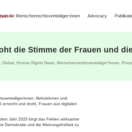
hutz für Menschenrechtsverteidiger:innen
Advocacy
Publikat
oht die Stimme der Frauen und di
,
Global
,
Human Rights News
,
Menschenrechtsverteidiger*innen
,
Press
verteidigerinnen, Aktivistinnen und
ß erreicht und droht, Frauen aus digitalen
dem Jahr 2025 birgt das Fehlen wirksamer
 Demokratie und die Meinungsfreiheit zu