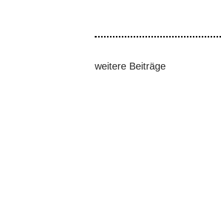
weitere Beiträge
Vier führende Mitglieder der Cordille
Der ehemalige Präsident Rodrigo Dute