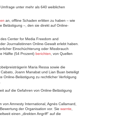
 Umfrage unter mehr als 640 weiblichen
ben
an, offline Schaden erlitten zu haben – wie
le Belästigung –, den sie direkt auf Online-
 des Center for Media Freedom and
der Journalistinnen Online-Gewalt erlebt haben.
perlicher Einschüchterung oder Missbrauch
e Hälfte (54 Prozent)
berichten
, von Quellen
obelpreisträgerin Maria Ressa sowie die
ne Cabato, Joann Manabat und Lian Buan beteiligt
rte Online-Belästigung zu rechtlicher Verfolgung
.
eit auf die Gefahren von Online-Belästigung
n von Amnesty International, Agnès Callamard,
e Bewertung der Organisation vor. Sie
warnte
,
tweit einen „direkten Angriff“ auf die