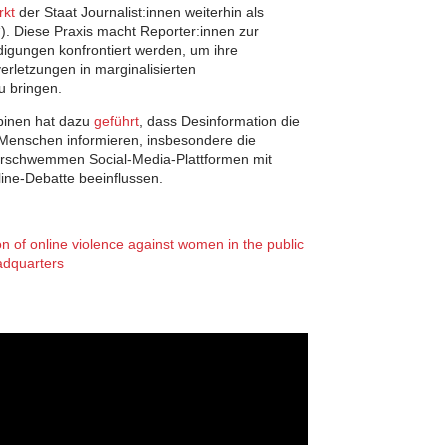
rkt
der Staat Journalist:innen weiterhin als
“). Diese Praxis macht Reporter:innen zur
digungen konfrontiert werden, um ihre
rletzungen in marginalisierten
 bringen.
ippinen hat dazu
geführt
, dass Desinformation die
Menschen informieren, insbesondere die
erschwemmen Social-Media-Plattformen mit
line-Debatte beeinflussen.
ion of online violence against women in the public
adquarters