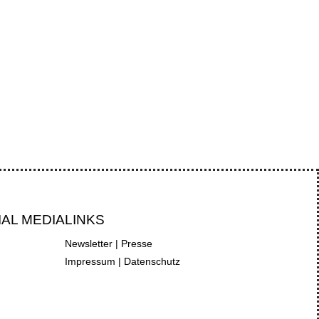
rantien, während die...
IAL MEDIA
LINKS
Newsletter
|
Presse
Impressum
|
Datenschutz