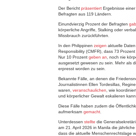
Der Bericht
präsentiert
Ergebnisse einer
Befragten aus 119 Ländern.
Einundvierzig Prozent der Befragten
ga
körperliche Angriffe, Stalking oder verba
Missbrauch zurückführten.
In den Philippinen
zeigen
aktuelle Daten
Responsibility (CMFR), dass 73 Prozent 
Nur 10 Prozent
geben an
, noch nie kör
ausgesetzt gewesen zu sein. Mehr als di
erpresst worden zu sein.
Bekannte Fälle, an denen die Friedensn
Journalistinnen Ellen Tordesillas, Regi
waren,
veranschaulichen
, wie koordinie
und körperlicher Gewalt eskalieren kann
Diese Fälle haben zudem die Öffentlichk
aufmerksam
gemacht
.
Unterdessen
stellte
die Generalsekretäri
am 21. April 2026 in Manila die jährlich
dass die aktuelle Menschenrechtslage wel