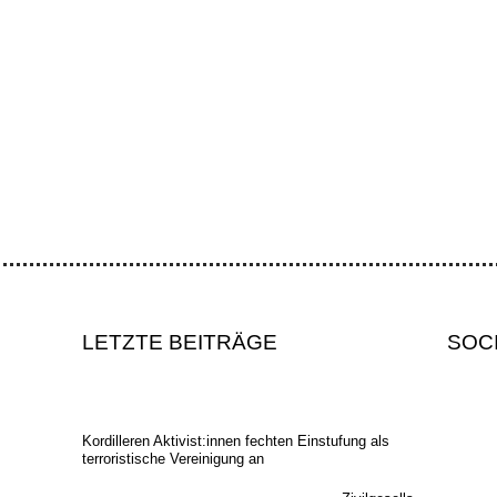
nisationen drängten auf strenge Menschenrechts- und Umweltschutzga
LETZTE BEITRÄGE
SOC
Kordilleren Aktivist:innen fechten Einstufung als
terroristische Vereinigung an