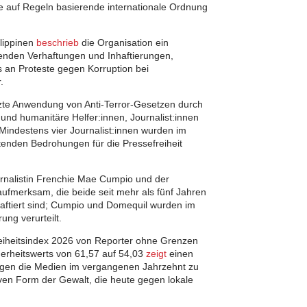
 auf Regeln basierende internationale Ordnung
ilippinen
beschrieb
die Organisation ein
enden Verhaftungen und Inhaftierungen,
s an Proteste gegen Korruption bei
.
zte Anwendung von Anti-Terror-Gesetzen durch
nd humanitäre Helfer:innen, Journalist:innen
 Mindestens vier Journalist:innen wurden im
tenden Bedrohungen für die Pressefreiheit
urnalistin Frenchie Mae Cumpio und der
aufmerksam, die beide seit mehr als fünf Jahren
haftiert sind; Cumpio und Domequil wurden im
ng verurteilt.
eiheitsindex 2026 von Reporter ohne Grenzen
erheitswerts von 61,57 auf 54,03
zeigt
einen
gen die Medien im vergangenen Jahrzehnt zu
ven Form der Gewalt, die heute gegen lokale