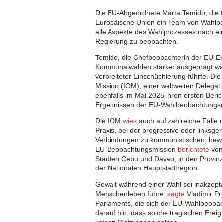
Die EU-Abgeordnete Marta Temido, die 
Europäische Union ein Team von Wahlb
alle Aspekte des Wahlprozesses nach ein
Regierung zu beobachten.
Temido, die Chefbeobachterin der EU-EOM
Kommunalwahlen stärker ausgeprägt war
verbreiteter Einschüchterung führte. Di
Mission (IOM), einer weltweiten Delegat
ebenfalls im Mai 2025 ihren ersten Beric
Ergebnissen der EU-Wahlbeobachtungsm
Die IOM
wies
auch auf zahlreiche Fälle 
Praxis, bei der progressive oder linksge
Verbindungen zu kommunistischen, bewa
EU-Beobachtungsmission
berichtete
von 
Städten Cebu und Davao, in den Provin
der Nationalen Hauptstadtregion.
Gewalt während einer Wahl sei inakzepta
Menschenleben führe,
sagte
Vladimir Pr
Parlaments, die sich der EU-Wahlbeoba
darauf hin, dass solche tragischen Ere