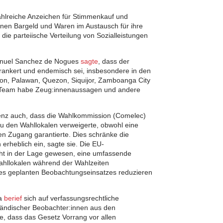
hlreiche Anzeichen für Stimmenkauf und
enen Bargeld und Waren im Austausch für ihre
ie parteiische Verteilung von Sozialleistungen
Manuel Sanchez de Nogues
sagte
, dass der
erankert und endemisch sei, insbesondere in den
ion, Palawan, Quezon, Siquijor, Zamboanga City
n Team habe Zeug:innenaussagen und andere
enz auch, dass die Wahlkommission (Comelec)
 den Wahllokalen verweigerte, obwohl eine
en Zugang garantierte. Dies schränke die
erheblich ein, sagte sie. Die EU-
ht in der Lage gewesen, eine umfassende
ahllokalen während der Wahlzeiten
s geplanten Beobachtungseinsatzes reduzieren
ia
berief
sich auf verfassungsrechtliche
ändischer Beobachter:innen aus den
te, dass das Gesetz Vorrang vor allen