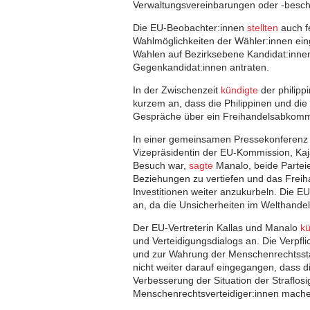
Verwaltungsvereinbarungen oder -besch
Die EU-Beobachter:innen
stellten
auch fe
Wahlmöglichkeiten der Wähler:innen ein
Wahlen auf Bezirksebene Kandidat:innen
Gegenkandidat:innen antraten.
In der Zwischenzeit
kündigte
der philipp
kurzem an, dass die Philippinen und die
Gespräche über ein Freihandelsabkomm
In einer gemeinsamen Pressekonferenz
Vizepräsidentin der EU-Kommission, Kaja
Besuch war,
sagte
Manalo, beide Parteien
Beziehungen zu vertiefen und das Fre
Investitionen weiter anzukurbeln. Die E
an, da die Unsicherheiten im Welthand
Der EU-Vertreterin Kallas und Manalo
kü
und Verteidigungsdialogs an. Die Verpfl
und zur Wahrung der Menschenrechtss
nicht weiter darauf eingegangen, dass di
Verbesserung der Situation der Straflosi
Menschenrechtsverteidiger:innen mach