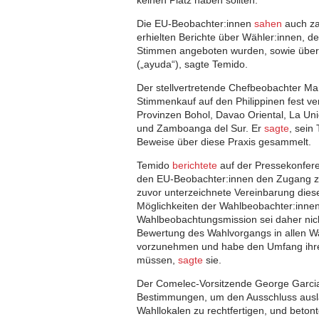
keinen Platz haben sollten.
Die EU-Beobachter:innen
sahen
auch za
erhielten Berichte über Wähler:innen, d
Stimmen angeboten wurden, sowie über d
(„ayuda“), sagte Temido.
Der stellvertretende Chefbeobachter 
Stimmenkauf auf den Philippinen fest v
Provinzen Bohol, Davao Oriental, La Un
und Zamboanga del Sur. Er
sagte
, sei
Beweise über diese Praxis gesammelt.
Temido
berichtete
auf der Pressekonfer
den EU-Beobachter:innen den Zugang zu
zuvor unterzeichnete Vereinbarung dies
Möglichkeiten der Wahlbeobachter:innen 
Wahlbeobachtungsmission sei daher nic
Bewertung des Wahlvorgangs in allen W
vorzunehmen und habe den Umfang ihre
müssen,
sagte
sie.
Der Comelec-Vorsitzende George Garc
Bestimmungen, um den Ausschluss ausl
Wahllokalen zu rechtfertigen, und beton