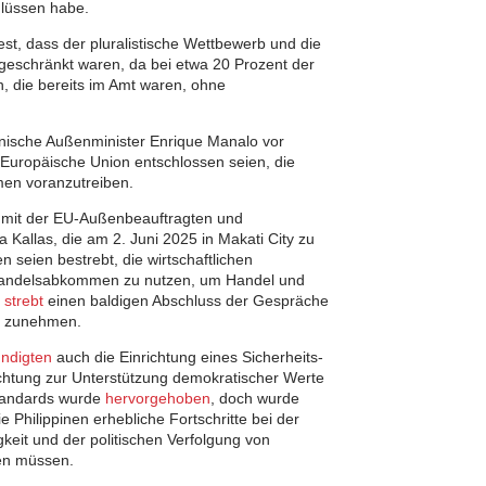
lüssen habe.
st, dass der pluralistische Wettbewerb und die
geschränkt waren, da bei etwa 20 Prozent der
, die bereits im Amt waren, ohne
inische Außenminister Enrique Manalo vor
 Europäische Union entschlossen seien, die
en voranzutreiben.
 mit der EU-Außenbeauftragten und
 Kallas, die am 2. Juni 2025 in Makati City zu
 seien bestrebt, die wirtschaftlichen
ihandelsabkommen zu nutzen, um Handel und
U
strebt
einen baldigen Abschluss der Gespräche
el zunehmen.
ndigten
auch die Einrichtung eines Sicherheits-
ichtung zur Unterstützung demokratischer Werte
tandards wurde
hervorgehoben
, doch wurde
e Philippinen erhebliche Fortschritte bei der
gkeit und der politischen Verfolgung von
en müssen.