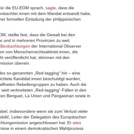
für die EU-EOM sprach,
sagte
, dass die
eobachter:innen mit dem Mandat entsandt habe,
er formellen Einladung der philippinischen
, stellte fest, dass die Gewalt bei den
 und in mehreren Provinzen zu weit
e
Beobachtungen
der International Observer
ion von Menschenrechtsaktivist:innen, die
ht veröffentlicht hat, stimmen mit den
ission überein.
des so-genannten „Red-tagging“ hin – eine
richtete Kandidat:innen beschuldigt wurden,
ffneten Rebellengruppen zu haben. Auch die
weit verbreiteten „Red-tagging“-Fällen in den
zen Benguet, La Union und Pangasinan sowie in
bel, insbesondere wenn sie zum Verlust vieler
ebilič, Leiter der Delegation des Europäischen
chtungsmission angeschlossen hat. Er
wies
ignisse in einem demokratischen Wahlprozess