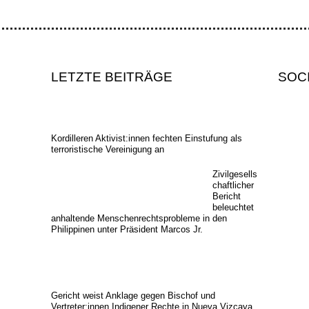
LETZTE BEITRÄGE
SOC
Kordilleren Aktivist:innen fechten Einstufung als
terroristische Vereinigung an
Zivilgesells
chaftlicher
Bericht
beleuchtet
anhaltende Menschenrechtsprobleme in den
Philippinen unter Präsident Marcos Jr.
Gericht weist Anklage gegen Bischof und
Vertreter:innen Indigener Rechte in Nueva Vizcaya