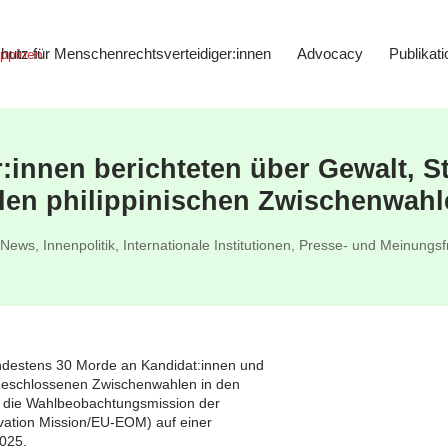
hutz für Menschenrechtsverteidiger:innen
Advocacy
Publikat
innen berichteten über Gewalt, 
den philippinischen Zwischenwahl
 News
,
Innenpolitik
,
Internationale Institutionen
,
Presse- und Meinungsfr
indestens 30 Morde an Kandidat:innen und
bgeschlossenen Zwischenwahlen in den
te die Wahlbeobachtungsmission der
vation Mission/EU-EOM) auf einer
2025.