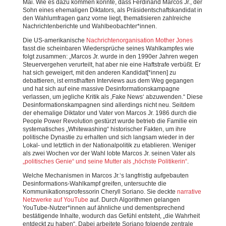
Mai. Wie es dazu kommen konnte, dass Ferdinand Marcos Jr., der
Sohn eines ehemaligen Diktators, als Präsidentschaftskandidat in
den Wahlumfragen ganz vorne liegt, thematisieren zahlreiche
Nachrichtenberichte und Wahlbeobachter*innen.
Die US-amerikanische
Nachrichtenorganisation Mother Jones
fasst die scheinbaren Wiedersprüche seines Wahlkampfes wie
folgt zusammen: „Marcos Jr. wurde in den 1990er Jahren wegen
Steuervergehen verurteilt, hat aber nie eine Haftstrafe verbüßt. Er
hat sich geweigert, mit den anderen Kandidat[*innen] zu
debattieren, ist ernsthaften Interviews aus dem Weg gegangen
und hat sich auf eine massive Desinformationskampagne
verlassen, um jegliche Kritik als ‚Fake News‘ abzuwenden.“ Diese
Desinformationskampagnen sind allerdings nicht neu. Seitdem
der ehemalige Diktator und Vater von Marcos Jr. 1986 durch die
People Power Revolution gestürzt wurde betrieb die Familie ein
systematisches „Whitewashing“ historischer Fakten, um ihre
politische Dynastie zu erhalten und sich langsam wieder in der
Lokal- und letztlich in der Nationalpolitik zu etablieren. Weniger
als zwei Wochen vor der Wahl lobte Marcos Jr. seinen Vater als
„politisches Genie“ und seine Mutter als „höchste Politikerin“
.
Welche Mechanismen in Marcos Jr.‘s langfristig aufgebauten
Desinformations-Wahlkampf greifen, untersuchte die
Kommunikationsprofessorin Cheryll Soriano. Sie deckte
narrative
Netzwerke auf YouTube
auf. Durch Algorithmen gelangen
YouTube-Nutzer*innen auf ähnliche und dementsprechend
bestätigende Inhalte, wodurch das Gefühl entsteht, „die Wahrheit
entdeckt zu haben“. Dabei arbeitete Soriano folgende zentrale