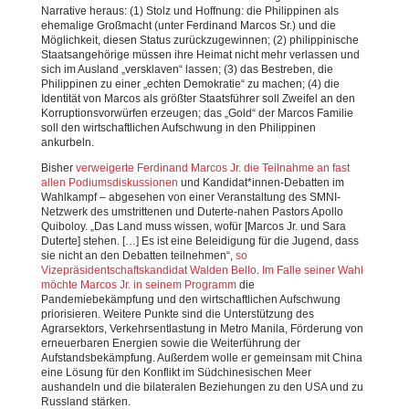
Narrative heraus: (1) Stolz und Hoffnung: die Philippinen als
ehemalige Großmacht (unter Ferdinand Marcos Sr.) und die
Möglichkeit, diesen Status zurückzugewinnen; (2) philippinische
Staatsangehörige müssen ihre Heimat nicht mehr verlassen und
sich im Ausland „versklaven“ lassen; (3) das Bestreben, die
Philippinen zu einer „echten Demokratie“ zu machen; (4) die
Identität von Marcos als größter Staatsführer soll Zweifel an den
Korruptionsvorwürfen erzeugen; das „Gold“ der Marcos Familie
soll den wirtschaftlichen Aufschwung in den Philippinen
ankurbeln.
Bisher
verweigerte Ferdinand Marcos Jr. die Teilnahme an fast
allen Podiumsdiskussionen
und Kandidat*innen-Debatten im
Wahlkampf – abgesehen von einer Veranstaltung des SMNI-
Netzwerk des umstrittenen und Duterte-nahen Pastors Apollo
Quiboloy. „Das Land muss wissen, wofür [Marcos Jr. und Sara
Duterte] stehen. […] Es ist eine Beleidigung für die Jugend, dass
sie nicht an den Debatten teilnehmen“,
so
Vizepräsidentschaftskandidat Walden Bello
.
Im Falle seiner Wahl
möchte Marcos Jr. in seinem Programm
die
Pandemiebekämpfung und den wirtschaftlichen Aufschwung
priorisieren. Weitere Punkte sind die Unterstützung des
Agrarsektors, Verkehrsentlastung in Metro Manila, Förderung von
erneuerbaren Energien sowie die Weiterführung der
Aufstandsbekämpfung. Außerdem wolle er gemeinsam mit China
eine Lösung für den Konflikt im Südchinesischen Meer
aushandeln und die bilateralen Beziehungen zu den USA und zu
Russland stärken.