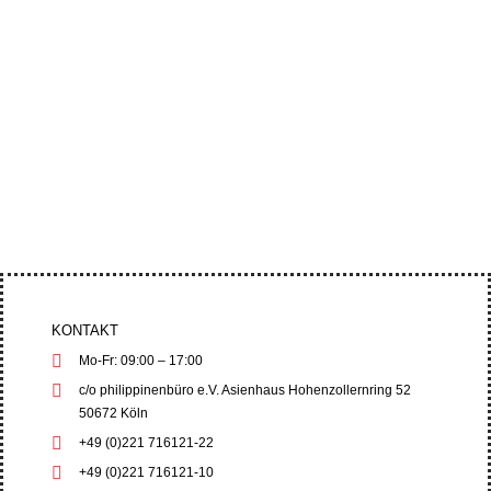
Abgeordnete und Menschenrechtsorganisationen
drängten auf strenge Menschenrechts- und
Umweltschutzgarantien, während die...
KONTAKT
Mo-Fr: 09:00 – 17:00
c/o philippinenbüro e.V. Asienhaus Hohenzollernring 52
50672 Köln
+49 (0)221 716121-22
+49 (0)221 716121-10