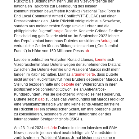
Rücktritt als Bildungsministerin und als Vizevorsitzende der
nationalen Taskforce zur Beendigung des lokalen
kommunistischen bewaffneten Konflikts (National Task Force to
End Local Communist Armed Conflict/NTF-ELCAC) auf einer
Pressekonferenz an. „Mein Rücktritt erfolgt nicht aus Schwäche,
sondern aus meiner echten Sorge um die Lehrer und die
philippinische Jugend“,
sagte
Duterte. Konkrete Gründe für diese
Entscheidung gab Duterte nicht an. Im September 2023 lehnte
das Repräsentant:innenhaus Dutertes umstrittenen
Antrag
auf
vertrauliche Gelder für das Bildungsministerium („Confidential
Funds“) in Höhe von 150 Millionen Pesos
ab
.
Laut dem politischen Analysten Ronald Llamas,
konnte
sich
Vizepräsidentin Sara Duterte wegen der zunehmenden Distanz
zwischen der Duterte-Familie und Präsident Marcos nicht mehr
länger im Kabinett halten. Llamas
argumentierte
, dass Duterte
nicht auf den Rücktrittsaufruf ihres Bruders gegenüber Marcos Jr.
Stellung bezogen hätte und
betonte
den Widerspruch in ihrer
politischen Positionierung: Obwohl sie an Anti-Marcos-
Kundgebungen , war sie gleichzeitig Mitglied seiner Regierung.
Duterte selbst
gab
zu, dass das Wahlbündnis mit Marcos lediglich
eine Wahlkampfstrategie war und keine echte Allianz darstellte.
Ihr Rücktritt
sei
ein strategischer Schritt, um ihre politische Basis
zu konsolidieren, besonders vor dem Hintergrund der des
Internationalen Strafgerichtshofs (IStGH).
Am 23. Juni 2024
erklärte
Duterte in einem Interview mit GMA
News, dass sie jedoch nicht beabsichtige, als Vizepräsidentin
zurückzutreten. Präsident Marcos Jr. hat bisher noch keine:n