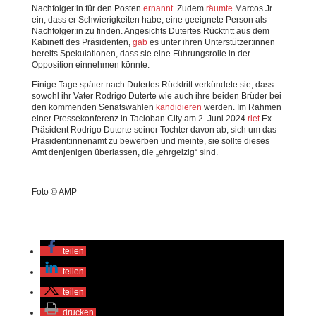
Nachfolger:in für den Posten
ernannt
. Zudem
räumte
Marcos Jr.
ein, dass er Schwierigkeiten habe, eine geeignete Person als
Nachfolger:in zu finden. Angesichts Dutertes Rücktritt aus dem
Kabinett des Präsidenten,
gab
es unter ihren Unterstützer:innen
bereits Spekulationen, dass sie eine Führungsrolle in der
Opposition einnehmen könnte.
Einige Tage später nach Dutertes Rücktritt verkündete sie, dass
sowohl ihr Vater Rodrigo Duterte wie auch ihre beiden Brüder bei
den kommenden Senatswahlen
kandidieren
werden. Im Rahmen
einer Pressekonferenz in Tacloban City am 2. Juni 2024
riet
Ex-
Präsident Rodrigo Duterte seiner Tochter davon ab, sich um das
Präsident:innenamt zu bewerben und meinte, sie sollte dieses
Amt denjenigen überlassen, die „ehrgeizig“ sind.
Foto © AMP
teilen
teilen
teilen
drucken