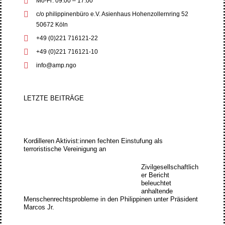
Mo-Fr: 09:00 – 17:00
c/o philippinenbüro e.V. Asienhaus Hohenzollernring 52
50672 Köln
+49 (0)221 716121-22
+49 (0)221 716121-10
info@amp.ngo
LETZTE BEITRÄGE
Kordilleren Aktivist:innen fechten Einstufung als
terroristische Vereinigung an
Zivilgesellschaftlich
er Bericht
beleuchtet
anhaltende
Menschenrechtsprobleme in den Philippinen unter Präsident
Marcos Jr.