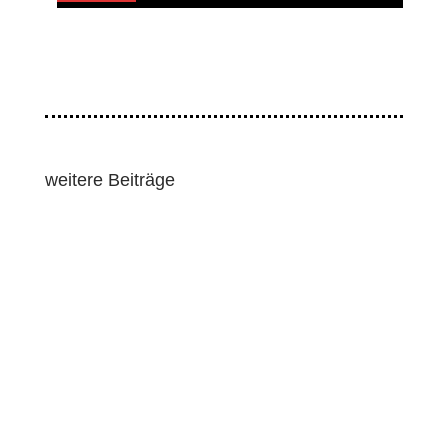
weitere Beiträge
Vier führende Mitglieder der Cordillera Peoples’
Alliance (CPA) legten am 1. Juni 2026 beim
Regionalgericht (RTC) von Baguio...