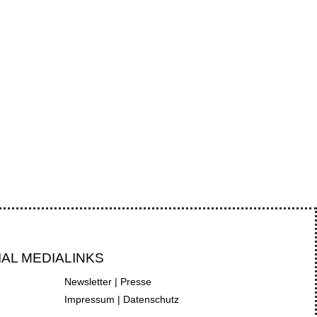
uptverfahrenskammer III...
rantien, während die...
IAL MEDIA
LINKS
Newsletter
|
Presse
Impressum
|
Datenschutz