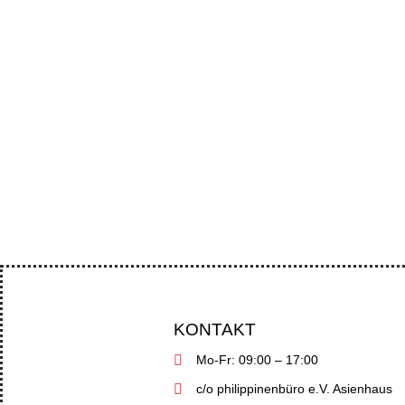
Der ehemalige Präsident Rodrigo Dute
Abgeordnete und Menschenrechtsorga
KONTAKT
Mo-Fr: 09:00 – 17:00
c/o philippinenbüro e.V. Asienhaus