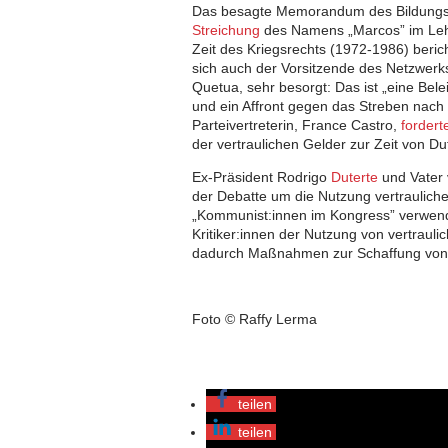
Das besagte Memorandum des Bildungsm
Streichung
des Namens „Marcos” im Lehrp
Zeit des Kriegsrechts (1972-1986) ber
sich auch der Vorsitzende des Netzwerks
Quetua, sehr besorgt: Das ist „eine Bele
und ein Affront gegen das Streben nach 
Parteivertreterin, France Castro,
fordert
der vertraulichen Gelder zur Zeit von Du
Ex-Präsident Rodrigo
Duterte
und Vater 
der Debatte um die Nutzung vertrauliche
„Kommunist:innen im Kongress” verwend
Kritiker:innen der Nutzung von vertrauli
dadurch Maßnahmen zur Schaffung von 
Foto © Raffy Lerma
teilen
teilen