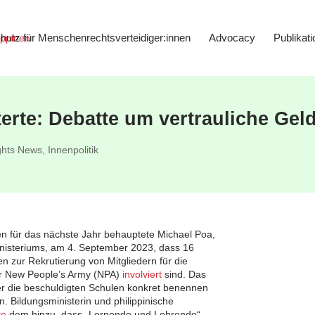
hutz für Menschenrechtsverteidiger:innen
Advocacy
Publikat
erte: Debatte um vertrauliche Gel
hts News
,
Innenpolitik
 für das nächste Jahr behauptete Michael Poa,
inisteriums, am 4. September 2023, dass 16
en zur Rekrutierung von Mitgliedern für die
r New People’s Army (NPA)
involviert
sind. Das
r die beschuldigten Schulen konkret benennen
n. Bildungsministerin und philippinische
te
dem hinzu, dass „Lernende und Lehrende“