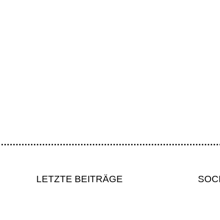
rte verzichtete auf sein Recht, an der zweiten Statuskonferenz der Ha
nisationen drängten auf strenge Menschenrechts- und Umweltschutzga
LETZTE BEITRÄGE
SOC