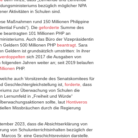
ildungsministeriums bezüglich möglicher NPA
er Aktivitäten in Schulen sind.
ese Maßnahmen rund 150 Millionen Philippine
dential Funds“). Die
geforderte
Summe des
ie beantragten 101 Millionen PHP an
ministeriums. Auch das Büro der Vizepräsidentin
hen Geldern 500 Millionen PHP
beantragt
. Sara
 Geldern ist grundsätzlich umstritten: In ihrer
verdoppelten
sich 2017 die Ausgaben von
n folgenden Jahren weiter an; seit 2019 belaufen
illionen
PHP.
 welche auch Vorsitzende des Senatskomitees für
 Geschlechtergleichstellung ist,
forderte,
dass
teriums zur Überwachung von Schulen die
n Lernumfeld in „Freiheit und Würde“
Überwachungsaktionen sollte, laut
Hontiveros
ntiellen Missbräuchen durch die Regierung
ember 2023, dass die Absichtserklärung von
rung von Schulunterrichtsinhalten bezüglich der
Marcos Sr. eine Geschichtsrevision darstelle.