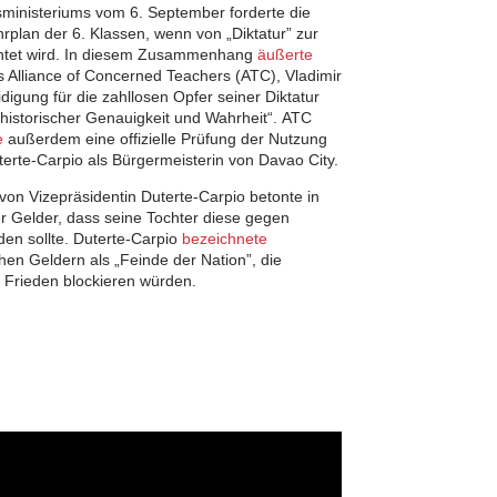
inisteriums vom 6. September forderte die
lan der 6. Klassen, wenn von „Diktatur” zur
ichtet wird. In diesem Zusammenhang
äußerte
 Alliance of Concerned Teachers (ATC), Vladimir
idigung für die zahllosen Opfer seiner Diktatur
historischer Genauigkeit und Wahrheit“. ATC
e
außerdem eine offizielle Prüfung der Nutzung
terte-Carpio als Bürgermeisterin von Davao City.
von Vizepräsidentin Duterte-Carpio betonte in
r Gelder, dass seine Tochter diese gegen
en sollte. Duterte-Carpio
bezeichnete
chen Geldern als „Feinde der Nation”, die
Frieden blockieren würden.