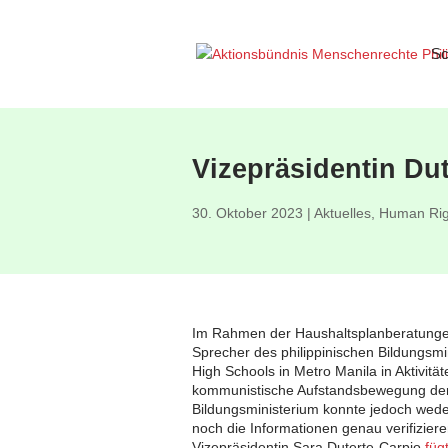
Sc
Vizepräsidentin Dut
30. Oktober 2023
|
Aktuelles
,
Human Rig
Im Rahmen der Haushaltsplanberatungen
Sprecher des philippinischen Bildungsm
High Schools in Metro Manila in Aktivität
kommunistische Aufstandsbewegung de
Bildungsministerium konnte jedoch wede
noch die Informationen genau verifiziere
Vizepräsidentin Sara Duterte-Carpio
füg