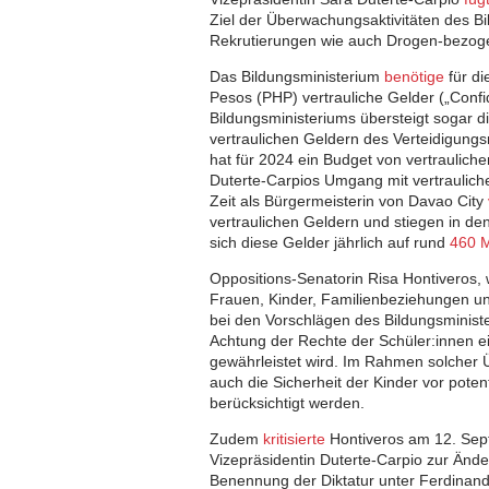
Ziel der Überwachungsaktivitäten des B
Rekrutierungen wie auch Drogen-bezogen
Das Bildungsministerium
benötige
für di
Pesos (PHP) vertrauliche Gelder („Confi
Bildungsministeriums übersteigt sogar d
vertraulichen Geldern des Verteidigungs
hat für 2024 ein Budget von vertraulic
Duterte-Carpios Umgang mit vertraulichen
Zeit als Bürgermeisterin von Davao City
vertraulichen Geldern und stiegen in de
sich diese Gelder jährlich auf rund
460 M
Oppositions-Senatorin Risa Hontiveros,
Frauen, Kinder, Familienbeziehungen und
bei den Vorschlägen des Bildungsminis
Achtung der Rechte der Schüler:innen ei
gewährleistet wird. Im Rahmen solcher 
auch die Sicherheit der Kinder vor pote
berücksichtigt werden.
Zudem
kritisierte
Hontiveros am 12. Sept
Vizepräsidentin Duterte-Carpio zur Ände
Benennung der Diktatur unter Ferdinand 