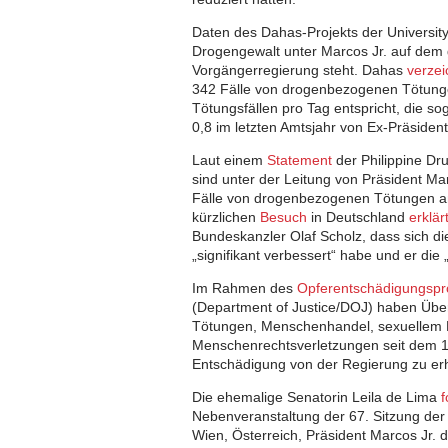
Daten des Dahas-Projekts der University 
Drogengewalt unter Marcos Jr. auf dem 
Vorgängerregierung steht. Dahas
verzei
342 Fälle von drogenbezogenen Tötungen
Tötungsfällen pro Tag entspricht, die s
0,8 im letzten Amtsjahr von Ex-Präsident 
Laut einem
Statement
der Philippine D
sind unter der Leitung von Präsident Ma
Fälle von drogenbezogenen Tötungen a
kürzlichen
Besuch
in Deutschland
erklär
Bundeskanzler Olaf Scholz, dass sich d
„signifikant verbessert“ habe und er d
Im Rahmen des
Opferentschädigungsp
(Department of Justice/DOJ) haben Üb
Tötungen, Menschenhandel, sexuellem 
Menschenrechtsverletzungen seit dem 14
Entschädigung von der Regierung zu erh
Die ehemalige Senatorin Leila de Lima
f
Nebenveranstaltung der 67. Sitzung der
Wien, Österreich, Präsident Marcos Jr. 