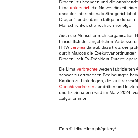
Drogen“ zu beenden und die anhaltend
Lima
unterstrich
die Notwendigkeit einer
dass der Internationale Strafgerichtshof
Drogen“ für die darin stattgefundenen 
Menschlichkeit strafrechtlich verfolgt.
Auch die Menschenrechtsorganisation
hinsichtlich der angeblichen Verbesser
HRW
verwies
darauf, dass trotz der pro
durch Marcos die Exekutivanordnungen 
Drogen“ seit Ex-Präsident Duterte operati
De Lima
verbrachte
wegen fabrizierten A
schwer zu ertragenen Bedingungen bevo
Kaution zu hinterlegen, die zu ihrer vo
Gerichtsverfahren
zur dritten und letzt
und Ex-Senatorin wird im März 2024, vi
aufgenommen.
Foto © leiladelima.ph/gallery/