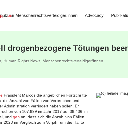
hutz für Menschenrechtsverteidiger:innen
Advocacy
Publikat
oll drogenbezogene Tötungen bee
s
,
Human Rights News
,
Menschenrechtsverteidiger*innen
te
Präsident Marcos die angeblichen Fortschritte
.a. die Anzahl von Fällen von Verbrechen und
 Administration verringert haben sollen. Er
brechen von 107.899 im Jahr 2017 auf 38.436 im
ei, und
gab
an, dass sich die Anzahl von Fällen
 2023 im Vergleich zum Vorjahr um die Hälfte