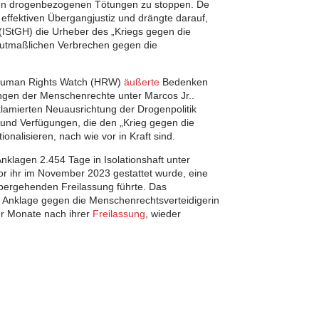
en drogenbezogenen Tötungen zu stoppen. De
 effektiven Übergangjustiz und drängte darauf,
 (IStGH) die Urheber des „Kriegs gegen die
mutmaßlichen Verbrechen gegen die
 Human Rights Watch (HRW)
äußerte
Bedenken
ungen der Menschenrechte unter Marcos Jr..
klamierten Neuausrichtung der Drogenpolitik
und Verfügungen, die den „Krieg gegen die
onalisieren, nach wie vor in Kraft sind.
nklagen 2.454 Tage in Isolationshaft unter
r ihr im November 2023 gestattet wurde, eine
rübergehenden Freilassung führte. Das
en Anklage gegen die Menschenrechtsverteidigerin
er Monate nach ihrer
Freilassung
, wieder