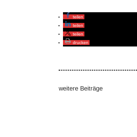
teilen
teilen
teilen
drucken
weitere Beiträge
Vier führende Mitglieder der Cordille