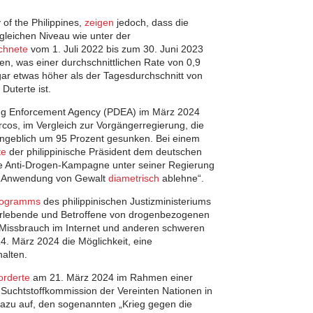
of the Philippines,
zeigen
jedoch, dass die
gleichen Niveau wie unter der
chnete
vom 1. Juli 2022 bis zum 30. Juni 2023
, was einer durchschnittlichen Rate von 0,9
ogar etwas höher als der Tagesdurchschnitt von
Duterte ist.
rug Enforcement Agency (PDEA) im März 2024
rcos, im Vergleich zur Vorgängerregierung, die
ngeblich um 95 Prozent gesunken. Bei einem
te
der philippinische Präsident dem deutschen
ie Anti-Drogen-Kampagne unter seiner Regierung
ie „Anwendung von Gewalt
diametrisch
ablehne“.
rogramms
des philippinischen Justizministeriums
erlebende und Betroffene von drogenbezogenen
Missbrauch im Internet und anderen schweren
. März 2024 die Möglichkeit, eine
alten.
orderte
am 21. März 2024 im Rahmen einer
 Suchtstoffkommission der Vereinten Nationen in
dazu auf, den sogenannten „Krieg gegen die