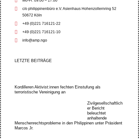
Mo-Fr: 09:00 – 17:00
c/o philippinenbüro e.V. Asienhaus Hohenzollernring 52
50672 Köln
+49 (0)221 716121-22
+49 (0)221 716121-10
info@amp.ngo
LETZTE BEITRÄGE
Kordilleren Aktivist:innen fechten Einstufung als
terroristische Vereinigung an
Zivilgesellschaftlich
er Bericht
beleuchtet
anhaltende
Menschenrechtsprobleme in den Philippinen unter Präsident
Marcos Jr.