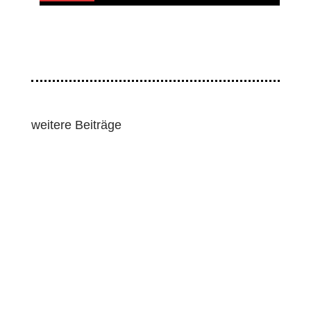
weitere Beiträge
Vier führende Mitglieder der Cordillera Peoples’
Alliance (CPA) legten am 1. Juni 2026 beim
Regionalgericht (RTC) von Baguio...