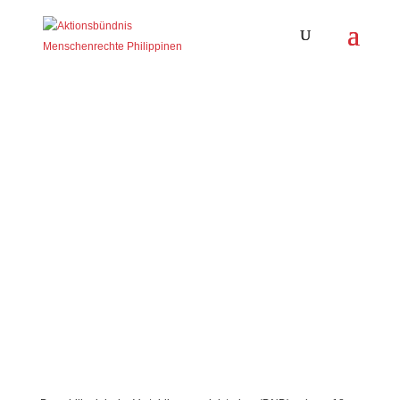
Zuvor entführte
Umweltaktivist:innen wegen
Meineid angezeigt
1. Dezember 2023
|
Aktuelles
,
Human Rights News
,
Menschenrechtsverteidiger*innen