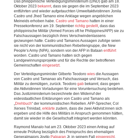
Das philippinische Verteidigungsministerium (DND) gab am 18.
Oktober 2023
bekannt
, dass sie gegen die im September 2023
entführten und wieder aufgetauchten Umweltaktivistinnen Jonila
Castro und Jhed Tamano eine Anklage wegen angeblichen
Meineids erhoben habe.
Castro und Tamano
hatten in einer
Pressekonferenz am 19. September
richtig gestellt
, dass das
philippinische Militär (Armed Forces oft he Philippines/AFP) sie zu
Falschaussagen bezüglich ihres Verschwindenlassens
gezwungen hatte. Castro und Tamanos Aussagen zufolge seien
sie nicht von der kommunistischen Rebellengruppe, die New
People‘s Army (NPA), sondern von der AFP in Bataan
entführt
worden. Castro und Tamano hatten sich gegen
Landgewinnungsprojekte und für die Rechte der betroffenen
Gemeinschaften
eingesetzt
.
Der Verteidigungsminister Gilberto Teodoro
wies
die Aussagen
von Castro und Tamanao als Falschaussage und Versuch, das
Militär zu demütigen, zurück. Teodoro
gab
bekannt, dass gegen
die Aktivistinnen Vorladungen für eine Voruntersuchung bestehen.
Das Justizministerium bezeichnete den Widerruf der
eidesstaatlichen Erklärungen von Castro und Tamano als
„
Drehbuch
“ der kommunistischen Rebellen. AFP-Sprecher, Col
Xerxes Trinidad,
erklärte
zudem, dass die zwei Aktivist:innen sich
ergeben und die Hilfe des Militärs in Anspruch genommen hätten,
damit sie wieder in die Gesellschaft integriert werden könnten.
Raymond Manalo hat am 23. Oktober 2023 einen Antrag auf
erneute Prüfung bezüglich des Freispruchs des ehemaligen
Generalmajors Jovito
Palparan
Jr. in seinem Fall
eingereicht
.