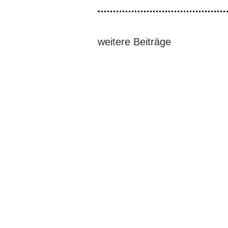
weitere Beiträge
Vier führende Mitglieder der Cordille
Der ehemalige Präsident Rodrigo Dute