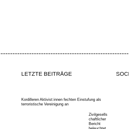
nisationen drängten auf strenge Menschenrechts- und Umweltschutzga
LETZTE BEITRÄGE
SOC
Kordilleren Aktivist:innen fechten Einstufung als
terroristische Vereinigung an
Zivilgesells
chaftlicher
Bericht
beleuchtet