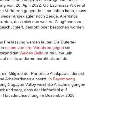
lärung vom 28. April 2022. Ob Espinosas Widerruf
nden Verfahren gegen de Lima haben kann, muss
 weder Angeklagter noch Zeuge. Allerdings
acardon, dass sich nun weitere Zeug*innen zu
ngeschüchtert, bedroht oder bestochen worden
 Freilassung werden lauter. Die Duterte-
 in
einem von drei Verfahren gegen sie
ftskandidat
Walden Bello
ist de Lima „ein
 auf nichts anderem beruht als auf der
ein Mitglied der Parteiliste Anakpawis, die sich
und Arbeiter*innen einsetzt,
in Bayombong
nong Cagayan Valley weist die Anschuldigungen
ck und sagt, dass der Haftbefehl auf
er Hausdurchsuchung im Dezember 2020