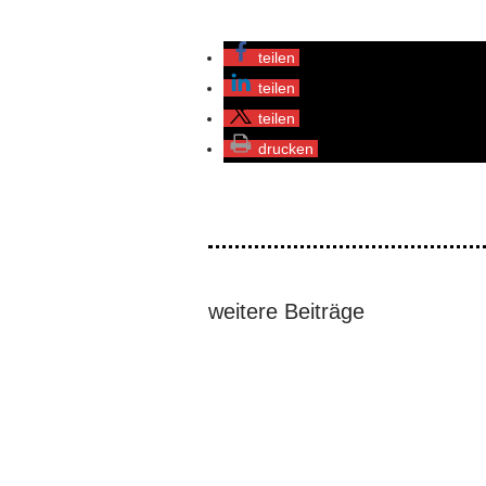
teilen
teilen
teilen
drucken
weitere Beiträge
Vier führende Mitglieder der Cordille