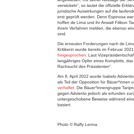
verwickeln“, so lautet die offizielle Erk
juristische Auswirkungen auf die laufe
erst geprüft werden. Denn Espinosa war
hoffen de Lima und ihr Anwalt Filibon T
ihrem Verfahren melden, die ebenso ei
sind.
Die erneuten Forderungen nach de Limas
Kritikerin wurde bereits im Februar 2021
freigesprochen
. Laut Vizepräsidentscha
langjähriges Opfer eines Komplotts, das
Rachsucht des Präsidenten“.
Am 8. April 2022 wurde Isabelo Adviento, 
als Teil der Opposition für Bäuer*innen 
verhaftet
. Die Bäuer*innengruppe Tarip
gegen Adviento jedoch als erfunden zurü
untergeschobene Beweise während ein
basiert.
Photo © Raffy Lerma