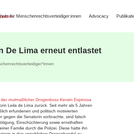
hutz für Menschenrechtsverteidiger:innen
Advocacy
Publikat
in De Lima erneut entlastet
chenrechtsverteidiger*innen
m der mutmaßlicher Drogenboss Kerwin Espinosa
in Leila de Lima zurück. Seit mehr als 5 Jahren
lich erfundenen und politisch motivierten
er gegen die Senatorin vorbrachte, sind falsch
Nötigung, Einschüchterung sowie ernsthaften
er Familie durch die Polizei. Diese hatte ihn
atorin in den angeblichen Drogenhandel zu