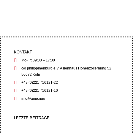
drängten auf strenge Menschenrechts- und
Umweltschutzgarantien, während die...
KONTAKT
Mo-Fr: 09:00 – 17:00
c/o philippinenbüro e.V. Asienhaus Hohenzollernring 52
50672 Köln
+49 (0)221 716121-22
+49 (0)221 716121-10
info@amp.ngo
LETZTE BEITRÄGE