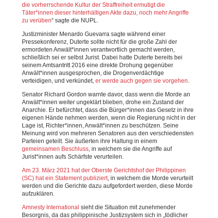
die vorherrschende Kultur der Straffreiheit ermutigt die
Täter*innen dieser hinterhältigen Akte dazu, noch mehr Angriffe
zu verüben
“ sagte die NUPL.
Justizminister Menardo Guevarra sagte während einer
Pressekonferenz, Duterte sollte nicht für die große Zahl der
ermordeten Anwält*innen verantwortlich gemacht werden,
schließlich sei er selbst Jurist. Dabei hatte Duterte bereits bei
seinem Amtsantritt 2016 eine direkte Drohung gegenüber
Anwält*innen ausgesprochen, die Drogenverdächtige
verteidigen, und verkündet,
er werde auch gegen sie vorgehen
.
Senator Richard Gordon warnte davor, dass wenn die Morde an
Anwält*innen weiter ungeklärt blieben, drohe ein Zustand der
Anarchie. Er befürchtet, dass die Bürger*innen das Gesetz in ihre
eigenen Hände nehmen werden, wenn die Regierung nicht in der
Lage ist, Richter*innen, Anwält*innen zu beschützen. Seine
Meinung wird von mehreren Senatoren aus den verschiedensten
Parteien geteilt. Sie äußerten ihre Haltung in einem
gemeinsamen Beschluss
, in welchem sie die Angriffe auf
Jurist*innen aufs Schärfste verurteilen.
Am 23. März 2021 hat der Oberste Gerichtshof der Philippinen
(SC) hat ein Statement publiziert
, in welchem die Morde verurteilt
werden und die Gerichte dazu aufgefordert werden, diese Morde
aufzuklären.
Amnesty International
sieht die Situation mit zunehmender
Besorgnis, da das philippinische Justizsystem sich in „tödlicher