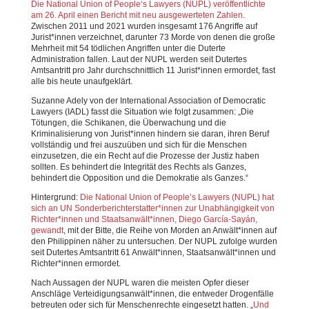
Die National Union of People‘s Lawyers (NUPL) veröffentlichte
am 26. April einen Bericht mit neu ausgewerteten Zahlen
.
Zwischen 2011 und 2021 wurden insgesamt 176 Angriffe auf
Jurist*innen verzeichnet, darunter 73 Morde von denen die große
Mehrheit mit 54 tödlichen Angriffen unter die Duterte
Administration fallen. Laut der NUPL werden seit Dutertes
Amtsantritt pro Jahr durchschnittlich 11 Jurist*innen ermordet, fast
alle bis heute unaufgeklärt.
Suzanne Adely von der International Association of Democratic
Lawyers (IADL) fasst die Situation wie folgt zusammen: „Die
Tötungen, die Schikanen, die Überwachung und die
Kriminalisierung von Jurist*innen hindern sie daran, ihren Beruf
vollständig und frei auszuüben und sich für die Menschen
einzusetzen, die ein Recht auf die Prozesse der Justiz haben
sollten. Es behindert die Integrität des Rechts als Ganzes,
behindert die Opposition und die Demokratie als Ganzes.“
Hintergrund:
Die National Union of People’s Lawyers (NUPL) hat
sich an UN Sonderberichterstatter*innen zur Unabhängigkeit von
Richter*innen und Staatsanwält*innen,
Diego García-Sayán,
gewandt
, mit der Bitte, die Reihe von Morden an Anwält*innen auf
den Philippinen näher zu untersuchen. Der NUPL zufolge wurden
seit Dutertes Amtsantritt 61 Anwält*innen, Staatsanwält*innen und
Richter*innen ermordet.
Nach Aussagen der NUPL waren die meisten Opfer dieser
Anschläge Verteidigungsanwält*innen, die entweder Drogenfälle
betreuten oder sich für Menschenrechte eingesetzt hatten. „
Und