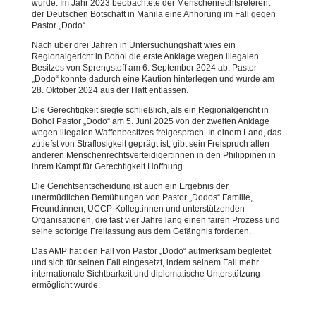
wurde. Im Jahr 2023 beobachtete der Menschenrechtsreferent
der Deutschen Botschaft in Manila eine Anhörung im Fall gegen
Pastor „Dodo“.
Nach über drei Jahren in Untersuchungshaft wies ein
Regionalgericht in Bohol die erste Anklage wegen illegalen
Besitzes von Sprengstoff am 6. September 2024 ab. Pastor
„Dodo“ konnte dadurch eine Kaution hinterlegen und wurde am
28. Oktober 2024 aus der Haft entlassen.
Die Gerechtigkeit siegte schließlich, als ein Regionalgericht in
Bohol Pastor „Dodo“ am 5. Juni 2025 von der zweiten Anklage
wegen illegalen Waffenbesitzes freigesprach. In einem Land, das
zutiefst von Straflosigkeit geprägt ist, gibt sein Freispruch allen
anderen Menschenrechtsverteidiger:innen in den Philippinen in
ihrem Kampf für Gerechtigkeit Hoffnung.
Die Gerichtsentscheidung ist auch ein Ergebnis der
unermüdlichen Bemühungen von Pastor „Dodos“ Familie,
Freund:innen, UCCP-Kolleg:innen und unterstützenden
Organisationen, die fast vier Jahre lang einen fairen Prozess und
seine sofortige Freilassung aus dem Gefängnis forderten.
Das AMP hat den Fall von Pastor „Dodo“ aufmerksam begleitet
und sich für seinen Fall eingesetzt, indem seinem Fall mehr
internationale Sichtbarkeit und diplomatische Unterstützung
ermöglicht wurde.