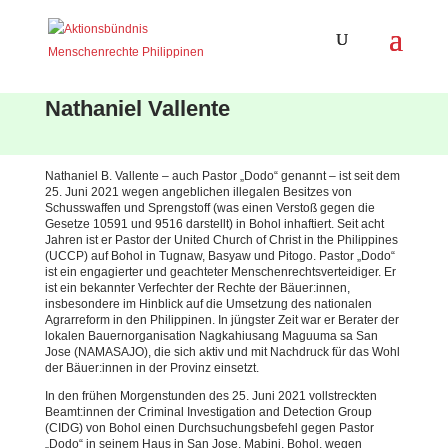
Nathaniel Vallente
Nathaniel B. Vallente – auch Pastor „Dodo“ genannt – ist seit dem
25. Juni 2021 wegen angeblichen illegalen Besitzes von
Schusswaffen und Sprengstoff (was einen Verstoß gegen die
Gesetze 10591 und 9516 darstellt) in Bohol inhaftiert. Seit acht
Jahren ist er Pastor der United Church of Christ in the Philippines
(UCCP) auf Bohol in Tugnaw, Basyaw und Pitogo. Pastor „Dodo“
ist ein engagierter und geachteter Menschenrechtsverteidiger. Er
ist ein bekannter Verfechter der Rechte der Bäuer:innen,
insbesondere im Hinblick auf die Umsetzung des nationalen
Agrarreform in den Philippinen. In jüngster Zeit war er Berater der
lokalen Bauernorganisation Nagkahiusang Maguuma sa San
Jose (NAMASAJO), die sich aktiv und mit Nachdruck für das Wohl
der Bäuer:innen in der Provinz einsetzt.
In den frühen Morgenstunden des 25. Juni 2021 vollstreckten
Beamt:innen der Criminal Investigation and Detection Group
(CIDG) von Bohol einen Durchsuchungsbefehl gegen Pastor
„Dodo“ in seinem Haus in San Jose, Mabini, Bohol, wegen