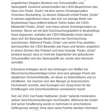
angeblichen illegalen Besitzes von Schusswaffen und
Sprengstoff. Zunächst verwechselten die CIDG-Beamt:innen das
Haus von Pastor „Dodo“ mit dem seines Schwiegervaters
Victoriano Boybanting. Zu diesem Zeitpunkt schlief Pastor „Dodo“
in seinem eigentlichen Haus, das sich nur wenige Meter von
Boybantings Haus entfernt befand. Daher baten die CIDG-
Mitarbeiter Pastor „Dodo“ zum Haus seines Schwiegervaters zu
kommen. Bevor sie mit dem Durchsuchungsbefehl in Boybantings
Haus begannen, warteten die CIDG-Mitarbeiter:innen darauf,
dass sich die Barangay-Beamt:innen der Durchsuchung
anschlossen. Während Pastor „Dodo“ und seine Frau warteten,
durchsuchten die CIDG-Beamten das Haus und fanden angeblich
in einem Zimmer drei Pistolen und eine Granate. Pastor „Dodo“
bestand darauf, dass er nicht der Eigentümer der gefundenen
Schusswaffen und des Sprengstoffs sei, wurde aber dennoch
verhaftet.
Erfundene Anklagen durch das Anbringen von Waffen bei
Menschenrechtsverteidiger:innen sind eine gängige Praxis der
staatlichen Sicherheitskräfte, um diese zu diskreditieren und zu
inhaftieren. Sie machen sich den Mangel an forensischem
Fachwissen zunutze, was Aussagen von Zeug:innen für die
Ermittlungen und Gerichtsverfahren unerlässlich macht.
Seit Juli 2021 hat Pastor Nathaniel „Dodo“ Vallente mindestens
sieben Gerichtsverhandlungen durchlaufen. Während der ersten
Zeit seiner Inhaftierung wurde er mehrmals in verschiedene
Gefängnisse verlegt, ohne dass seine Familie darüber informiert