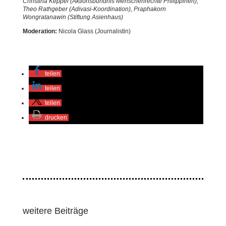
Christina Keppel (Aktionsbündnis Menschenrechte Philippinen),
Theo Rathgeber (Adivasi-Koordination), Praphakorn
Wongratanawin (Stiftung Asienhaus)
Moderation:
Nicola Glass (Journalistin)
teilen
teilen
teilen
drucken
weitere Beiträge