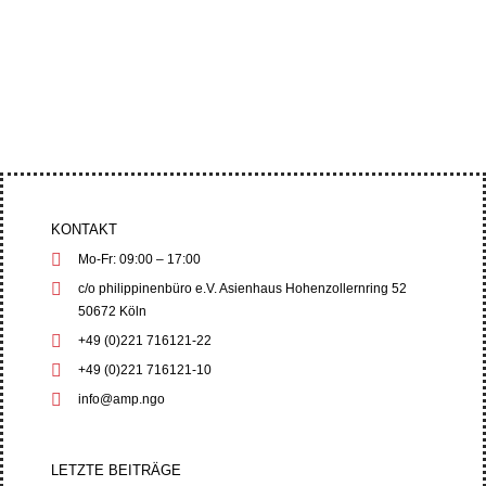
Abgeordnete und Menschenrechtsorganisationen
drängten auf strenge Menschenrechts- und
Umweltschutzgarantien, während die...
KONTAKT
Mo-Fr: 09:00 – 17:00
c/o philippinenbüro e.V. Asienhaus Hohenzollernring 52
50672 Köln
+49 (0)221 716121-22
+49 (0)221 716121-10
info@amp.ngo
LETZTE BEITRÄGE