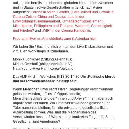
auf, die die bereits bestehenden globalen Hierarchien zwischen
und in Staaten sowie Gesellschaften mit Blick nach Asien
aufgreifen:
Corona in Asien
,
Gender, (Care-)Arbeit und Gewalt in
Corona-Zeiten
,
China und Deutschland in der
Entwicklungszusammenarbeit
,
Klimagerechtigkeit lernen!
,
Mikrokredite
,
Philippinen und Thailand
,
Wahrheit, Gerechtigkeit
und Frieden?
und
„WIR“ in der Corona Pandemie
.
Programmflyer mit Anmeldelinks zum 8. Asientag hier
Wir laden Sie / Euch herzlich ein, an den Live-Diskussionen und
virtuellen Workshops teilzunehmen.
Monika Schlicher (Stiftung Asienhaus)
Mirjam Overhoff (
philippinen
büro e.V.)
Nataly Jung-Hwa Han (Korea-Verband)
Das AMP wird im Workshop III 13:30-14:30 Uhr „
Politische Morde
und Verschwindenlassen“
beteiligt sein:
Wenn Menschen unter repressiven Regierungen verschwunden
gelassen werden, trifft es oft Oppositionelle,
Menschenrechtsverteidiger* innen und Aktivist*innen, aber auch
unpolitische Personen. Wo Opfer verschwunden gelassen und
Täter namenlos bleiben, fällt die private und gesellschaftliche
Aufarbeitung schwer. Was sind die Mechanismen des
Verschwinden-lassens? Was sind die konkreten Folgen für Staat,
Gesellschaft und Angehörige?